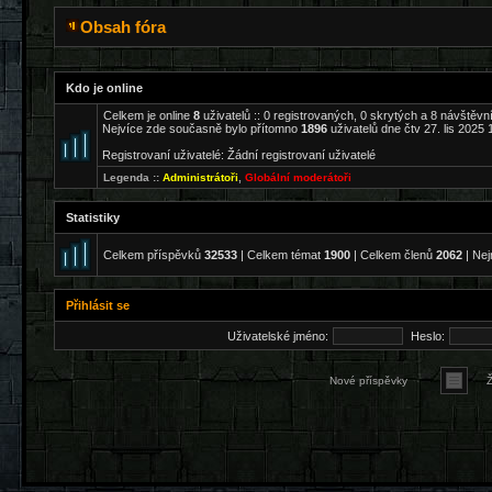
Obsah fóra
Kdo je online
Celkem je online
8
uživatelů :: 0 registrovaných, 0 skrytých a 8 návštěvní
Nejvíce zde současně bylo přítomno
1896
uživatelů dne čtv 27. lis 2025 
Registrovaní uživatelé: Žádní registrovaní uživatelé
Legenda ::
Administrátoři
,
Globální moderátoři
Statistiky
Celkem příspěvků
32533
| Celkem témat
1900
| Celkem členů
2062
| Nej
Přihlásit se
Uživatelské jméno:
Heslo:
Nové příspěvky