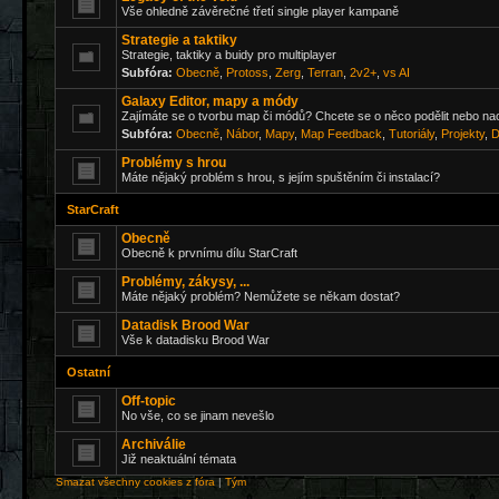
Vše ohledně závěrečné třetí single player kampaně
Strategie a taktiky
Strategie, taktiky a buidy pro multiplayer
Subfóra:
Obecně
,
Protoss
,
Zerg
,
Terran
,
2v2+
,
vs AI
Galaxy Editor, mapy a módy
Zajímáte se o tvorbu map či módů? Chcete se o něco podělit nebo na
Subfóra:
Obecně
,
Nábor
,
Mapy
,
Map Feedback
,
Tutoriály
,
Projekty
,
D
Problémy s hrou
Máte nějaký problém s hrou, s jejím spuštěním či instalací?
StarCraft
Obecně
Obecně k prvnímu dílu StarCraft
Problémy, zákysy, ...
Máte nějaký problém? Nemůžete se někam dostat?
Datadisk Brood War
Vše k datadisku Brood War
Ostatní
Off-topic
No vše, co se jinam nevešlo
Archiválie
Již neaktuální témata
Smazat všechny cookies z fóra
|
Tým