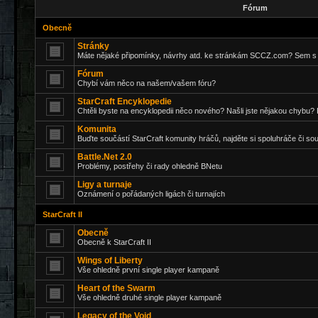
Fórum
Obecně
Stránky
Máte nějaké připomínky, návrhy atd. ke stránkám SCCZ.com? Sem s 
Fórum
Chybí vám něco na našem/vašem fóru?
StarCraft Encyklopedie
Chtěli byste na encyklopedii něco nového? Našli jste nějakou chybu? 
Komunita
Buďte součástí StarCraft komunity hráčů, najděte si spoluhráče či so
Battle.Net 2.0
Problémy, postřehy či rady ohledně BNetu
Ligy a turnaje
Oznámení o pořádaných ligách či turnajích
StarCraft II
Obecně
Obecně k StarCraft II
Wings of Liberty
Vše ohledně první single player kampaně
Heart of the Swarm
Vše ohledně druhé single player kampaně
Legacy of the Void