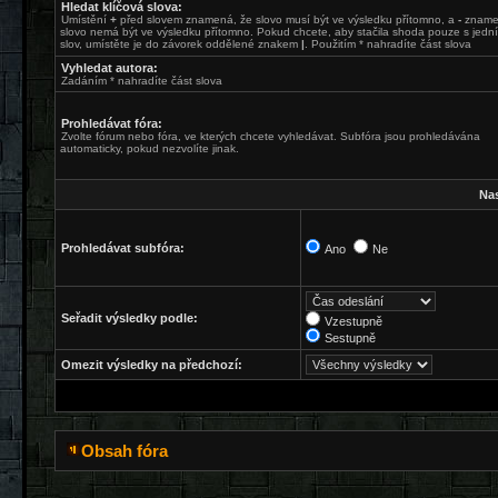
Hledat klíčová slova:
Umístění
+
před slovem znamená, že slovo musí být ve výsledku přítomno, a
-
zname
slovo nemá být ve výsledku přítomno. Pokud chcete, aby stačila shoda pouze s jední
slov, umístěte je do závorek oddělené znakem
|
. Použitím * nahradíte část slova
Vyhledat autora:
Zadáním * nahradíte část slova
Prohledávat fóra:
Zvolte fórum nebo fóra, ve kterých chcete vyhledávat. Subfóra jsou prohledávána
automaticky, pokud nezvolíte jinak.
Nas
Prohledávat subfóra:
Ano
Ne
Seřadit výsledky podle:
Vzestupně
Sestupně
Omezit výsledky na předchozí:
Obsah fóra