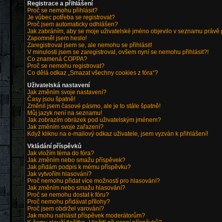
Registrace a přihlášení
Proč se nemohu přihlásit?
Je vůbec potřeba se registrovat?
Proč jsem automaticky odhlášen?
Jak zabráním, aby se moje uživatelské jméno objevilo v seznamu právě
Zapomněl jsem heslo!
Zaregistroval jsem se, ale nemohu se přihlásit!
V minulosti jsem se zaregistroval, ovšem nyní se nemohu přihlásit?!
Co znamená COPPA?
Proč se nemohu registrovat?
Co dělá odkaz „Smazat všechny cookies z fóra“?
Uživatelská nastavení
Jak změním svoje nastavení?
Časy jsou špatně!
Změnil jsem časové pásmo, ale je to stále špatně!
Můj jazyk není na seznamu!
Jak zobrazím obrázek pod uživatelským jménem?
Jak změním svoje zařazení?
Když kliknu na e-mailový odkaz uživatele, jsem vyzván k přihlášení!
Vkládání příspěvků
Jak vložím téma do fóra?
Jak změním nebo smažu příspěvek?
Jak přidám podpis k mému příspěvku?
Jak vytvořím hlasování?
Proč nemohu přidat více možností pro hlasování?
Jak změním nebo smažu hlasování?
Proč se nemohu dostat k fóru?
Proč nemohu přidávat přílohy?
Proč jsem obdržel varování?
Jak mohu nahlásit příspěvek moderátorům?