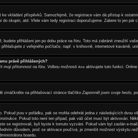
trovat ke vkládání příspěvků. Samozřejmě, že registrace vám dá přístup k os
í do skupin, atd. Vřele vám tedy registraci doporučujeme. Zabere to jen pár ch
ě
, budete přihlášeni jen po dobu práce na fóru. Toto má zabránit zneužití vaš
řihlašujete z veřejného počítače, např. v knihovně, internetové kavárně, univ
namu právě přihlášených?
ýt moji přítomnost na fóru
. Volbou možnosti
aktivujete tuto funkci. Onlin
Ano
dě zmáčkněte na přihlašovací stránce tlačítko
Zapomněl jsem svoje heslo
, p
o. Pokud jsou v pořádku, pak se mohla odehrát jedna z následujících dvou vě
instrukce. Pokud toto není ten případ, pak váš účet musí být aktivován. Něk
ste se registrovali, byli byste k tomuto vyzváni. Pokud vám byl zaslán e-mail
á. Jedním důvodem, proč se aktivace používá, je zmenšit možnost výskytu
než
administrátora boardu.