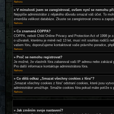
Nahoru
» V minulosti jsem se zaregistroval, ovšem nyní se nemohu při
Nejspíše administrátor z nějakého důvodu smazal váš účet. To mohlo 
zmenšila velikost databáze. Zkuste se zaregistrovat znovu a zapojt
Nahoru
» Co znamená COPPA?
COPPA, neboli Child Online Privacy and Protection Act of 1998 je z
o uživateli, kterému je méně než 13 let, musí mít souhlas rodičů nebo
vašem fóru, doporučujeme kontaktovat vaše právního poradce, ph
Nahoru
» Proč se nemohu registrovat?
Je možné, že vlastník fóra zabanoval vaši IP adresu nebo zakázal po
Pro další informace kontaktuje administrátora fóra.
Nahoru
» Co dělá odkaz „Smazat všechny cookies z fóra“?
„Smazat všechny cookies z fóra“ odstraní cookies, které jsou vytvo
administrátor umožňuje. Smažte cookies fóra pokud máte potíže s 
Nahoru
» Jak změním svoje nastavení?