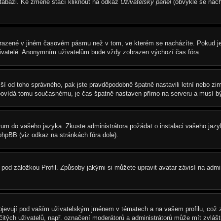
atabázi. Ke změně stačí kliknout na odkaz
Uživatelský panel
(obvykle se nach
brazené v jiném časovém pásmu než v tom, ve kterém se nacházíte. Pokud je 
živatelé. Anonymním uživatelům bude vždy zobrazen výchozí čas fóra.
s liší od toho správného, pak jste pravděpodobně špatně nastavili letní nebo 
vídá tomu současnému, je čas špatně nastaven přímo na serveru a musí bý
 fórum do vašeho jazyka. Zkuste administrátora požádat o instalaci vašeho ja
phpBB (viz odkaz na stránkách fóra dole).
pod záložkou Profil. Způsoby jakými si můžete upravit avatar závisí na admi
jevují pod vaším uživatelským jménem v tématech a na vašem profilu, což z
určitých uživatelů, např. označení moderátorů a administrátorů může mít zvlá