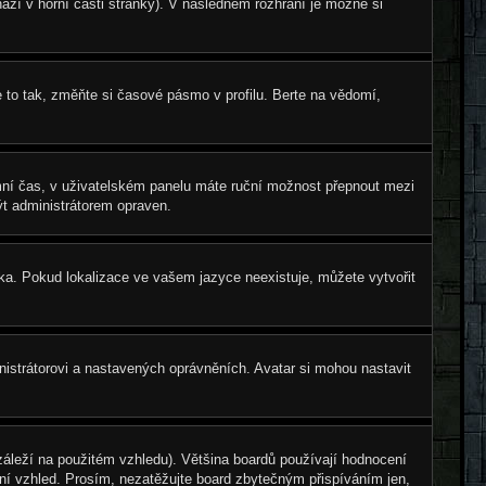
ází v horní části stránky). V následném rozhraní je možné si
to tak, změňte si časové pásmo v profilu. Berte na vědomí,
zimní čas, v uživatelském panelu máte ruční možnost přepnout mezi
t administrátorem opraven.
zyka. Pokud lokalizace ve vašem jazyce neexistuje, můžete vytvořit
nistrátorovi a nastavených oprávněních. Avatar si mohou nastavit
áleží na použitém vzhledu). Většina boardů používají hodnocení
štní vzhled. Prosím, nezatěžujte board zbytečným přispíváním jen,