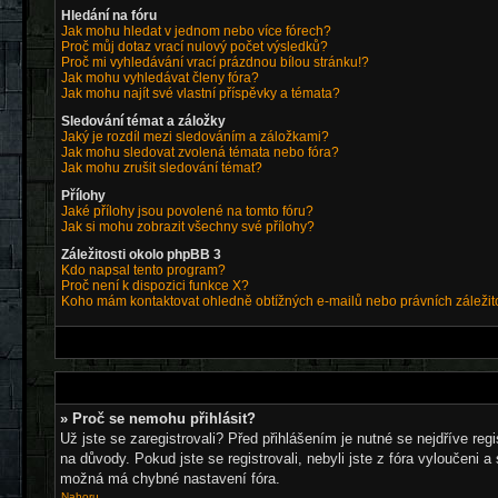
Hledání na fóru
Jak mohu hledat v jednom nebo více fórech?
Proč můj dotaz vrací nulový počet výsledků?
Proč mi vyhledávání vrací prázdnou bílou stránku!?
Jak mohu vyhledávat členy fóra?
Jak mohu najít své vlastní příspěvky a témata?
Sledování témat a záložky
Jaký je rozdíl mezi sledováním a záložkami?
Jak mohu sledovat zvolená témata nebo fóra?
Jak mohu zrušit sledování témat?
Přílohy
Jaké přílohy jsou povolené na tomto fóru?
Jak si mohu zobrazit všechny své přílohy?
Záležitosti okolo phpBB 3
Kdo napsal tento program?
Proč není k dispozici funkce X?
Koho mám kontaktovat ohledně obtížných e-mailů nebo právních záležit
» Proč se nemohu přihlásit?
Už jste se zaregistrovali? Před přihlášením je nutné se nejdříve re
na důvody. Pokud jste se registrovali, nebyli jste z fóra vyloučeni 
možná má chybné nastavení fóra.
Nahoru