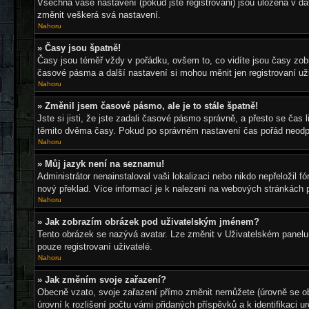
Všechna vaše nastavení (pokud jste registrováni) jsou uložena v d
změnit veškerá svá nastavení.
Nahoru
» Časy jsou špatně!
Časy jsou téměř vždy v pořádku, ovšem to, co vidíte jsou časy zo
časové pásma a další nastavení si mohou měnit jen registrovaní u
Nahoru
» Změnil jsem časové pásmo, ale je to stále špatně!
Jste si jisti, že jste zadali časové pásmo správně, a přesto se ča
těmito dvěma časy. Pokud po správném nastavení čas pořád neodpo
Nahoru
» Můj jazyk není na seznamu!
Administrátor nenainstaloval vaši lokalizaci nebo nikdo nepřeložil
nový překlad. Více informací je k nalezení na webových stránkách 
Nahoru
» Jak zobrazím obrázek pod uživatelským jménem?
Tento obrázek se nazývá avatar. Lze změnit v Uživatelském panelu 
pouze registrovaní uživatelé.
Nahoru
» Jak změním svoje zařazení?
Obecně vzato, svoje zařazení přímo změnit nemůžete (úrovně se ob
úrovní k rozlišení počtu vámi přidaných příspěvků a k identifikaci 