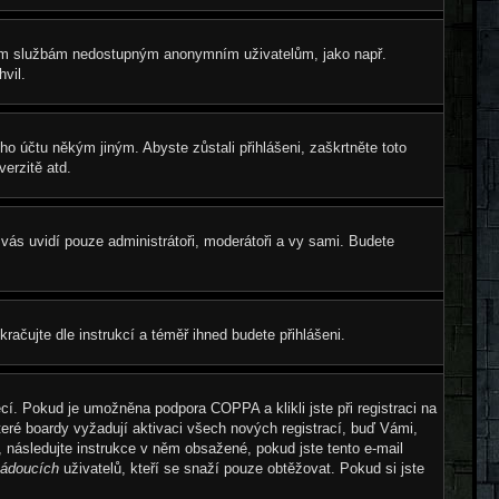
tatním službám nedostupným anonymním uživatelům, jako např.
vil.
eho účtu někým jiným. Abyste zůstali přihlášeni, zaškrtněte toto
erzitě atd.
e vás uvidí pouze administrátoři, moderátoři a vy sami. Budete
okračujte dle instrukcí a téměř ihned budete přihlášeni.
cí. Pokud je umožněna podpora COPPA a klikli jste při registraci na
teré boardy vyžadují aktivaci všech nových registrací, buď Vámi,
, následujte instrukce v něm obsažené, pokud jste tento e-mail
ádoucích
uživatelů, kteří se snaží pouze obtěžovat. Pokud si jste