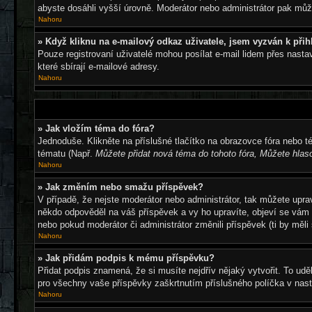
abyste dosáhli vyšší úrovně. Moderátor nebo administrátor pak můž
Nahoru
» Když kliknu na e-mailový odkaz uživatele, jsem vyzván k přih
Pouze registrovaní uživatelé mohou posílat e-mail lidem přes nasta
které sbírají e-mailové adresy.
Nahoru
» Jak vložím téma do fóra?
Jednoduše. Klikněte na příslušné tlačítko na obrazovce fóra nebo t
tématu (Např.
Můžete přidat nová téma do tohoto fóra, Můžete hlaso
Nahoru
» Jak změním nebo smažu příspěvek?
V případě, že nejste moderátor nebo administrátor, tak můžete upr
někdo odpověděl na váš příspěvek a vy ho upravíte, objeví se vám m
nebo pokud moderátor či administrátor změnili příspěvek (ti by měl
Nahoru
» Jak přidám podpis k mému příspěvku?
Přidat podpis znamená, že si musíte nejdřív nějaký vytvořit. To udě
pro všechny vaše příspěvky zaškrtnutím příslušného políčka v nast
Nahoru