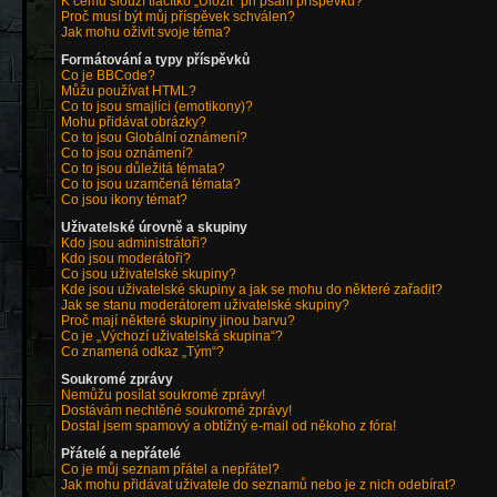
K čemu slouží tlačítko „Uložit“ při psaní příspěvků?
Proč musí být můj příspěvek schválen?
Jak mohu oživit svoje téma?
Formátování a typy příspěvků
Co je BBCode?
Můžu používat HTML?
Co to jsou smajlíci (emotikony)?
Mohu přidávat obrázky?
Co to jsou Globální oznámení?
Co to jsou oznámení?
Co to jsou důležitá témata?
Co to jsou uzamčená témata?
Co jsou ikony témat?
Uživatelské úrovně a skupiny
Kdo jsou administrátoři?
Kdo jsou moderátoři?
Co jsou uživatelské skupiny?
Kde jsou uživatelské skupiny a jak se mohu do některé zařadit?
Jak se stanu moderátorem uživatelské skupiny?
Proč mají některé skupiny jinou barvu?
Co je „Výchozí uživatelská skupina“?
Co znamená odkaz „Tým“?
Soukromé zprávy
Nemůžu posílat soukromé zprávy!
Dostávám nechtěné soukromé zprávy!
Dostal jsem spamový a obtížný e-mail od někoho z fóra!
Přátelé a nepřátelé
Co je můj seznam přátel a nepřátel?
Jak mohu přidávat uživatele do seznamů nebo je z nich odebírat?