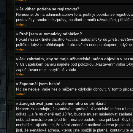
» Je vůbec potřeba se registrovat?
Nemusíte. Je na administrátorovi fóra, jestli je potřeba se regis
postavičky, soukromé zprávy, posílání e-mailů uživatelům, přihlášen
Nahoru
» Proč jsem automaticky odhlášen?
Pokud nezaškrtnete tlačítko
Přihlásit automaticky při příští návštěv
políčko, když se přihlašujete. Toto ovšem nedoporučujeme, když se p
Nahoru
» Jak zabráním, aby se moje uživatelské jméno objevilo v sez
V Uživatelském panelu najdete pod položkou „Nastavení“ volbu
Skr
započítáváni mezi skryté uživatele.
Nahoru
» Zapomněl jsem heslo!
Nic se neděje, vaše heslo můžeme kdykoliv obnovit. V tomto přípa
Nahoru
» Zaregistroval jsem se, ale nemohu se přihlásit!
Nejprve zkontrolujte, že zadáváte správné uživatelské jméno a hesl
odkaz
…a je mi méně než 13 let
, budete muset následovat zaslané 
nebo administrátorem před tím, než se budete moci přihlásit. Když j
neobdrželi, ujistěte se, že vámi zadaná e-mailová adresa je platn
jisti, že e-mailová adresa, kterou jste použili je platná, kontaktujte 