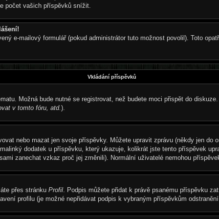
e počet vašich příspěvků snížit.
lášení!
vený e-mailový formulář (pokud administrátor tuto možnost povolil). Toto op
Vkládání příspěvků
ématu. Možná bude nutné se registrovat, než budete moci přispět do diskuze.
vat v tomto fóru, atd.
).
avovat nebo mazat jen svoje příspěvky. Můžete upravit zprávu (někdy jen do 
alinký dodatek u příspěvku, který ukazuje, kolikrát jste tento příspěvek up
i sami zanechat vzkaz proč jej změnili). Normální uživatelé nemohou příspěv
láte přes stránku
Profil
. Podpis můžete přidat k právě psanému příspěvku za
avení profilu (je možné nepřidávat podpis k vybraným příspěvkům odstraněním