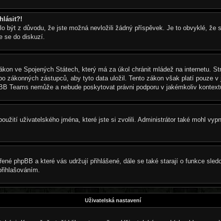
hlásit?!
být z důvodu, že jste možná nevložili žádný příspěvek. Je to obvyklé, že se 
e se do diskuzí.
ákon ve Spojených Státech, který má za úkol chránit mládež na internetu. St
 zákonných zástupců, aby tyto data uložil. Tento zákon však platí pouze v juri
pBB Teams nemůže a nebude poskytovat právni podporu v jakémkoliv kontext
užití uživatelského jména, které jste si zvolili. Administrátor také mohl vyp
řené phpBB a které vás udržují přihlášené, dále se také starají o funkce sle
přihlašováním.
Uživatelská nastavení