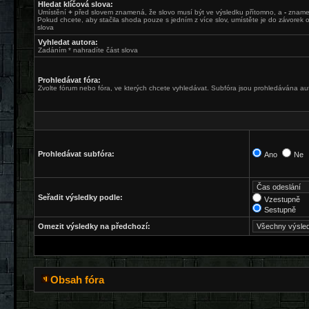
Hledat klíčová slova:
Umístění
+
před slovem znamená, že slovo musí být ve výsledku přítomno, a
-
znamen
Pokud chcete, aby stačila shoda pouze s jedním z více slov, umístěte je do závore
slova
Vyhledat autora:
Zadáním * nahradíte část slova
Prohledávat fóra:
Zvolte fórum nebo fóra, ve kterých chcete vyhledávat. Subfóra jsou prohledávána aut
Prohledávat subfóra:
Ano
Ne
Seřadit výsledky podle:
Vzestupně
Sestupně
Omezit výsledky na předchozí:
Obsah fóra