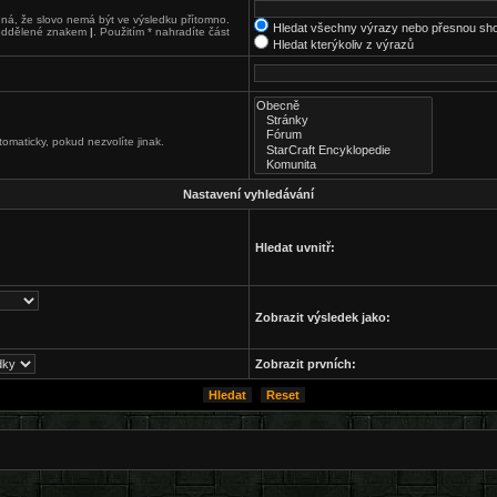
á, že slovo nemá být ve výsledku přítomno.
Hledat všechny výrazy nebo přesnou sh
k oddělené znakem
|
. Použitím * nahradíte část
Hledat kterýkoliv z výrazů
omaticky, pokud nezvolíte jinak.
Nastavení vyhledávání
Hledat uvnitř:
Zobrazit výsledek jako:
Zobrazit prvních: