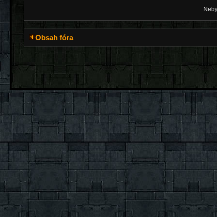
Nebyl
Obsah fóra