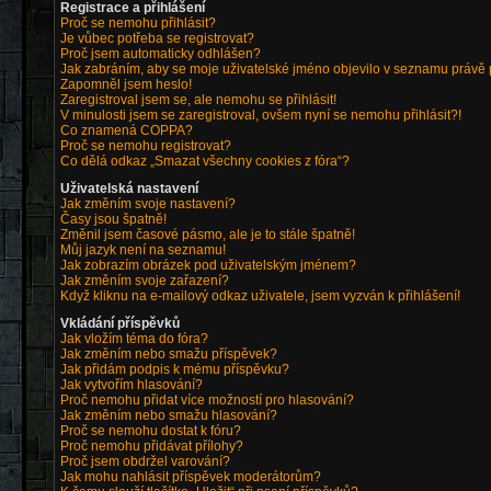
Registrace a přihlášení
Proč se nemohu přihlásit?
Je vůbec potřeba se registrovat?
Proč jsem automaticky odhlášen?
Jak zabráním, aby se moje uživatelské jméno objevilo v seznamu právě
Zapomněl jsem heslo!
Zaregistroval jsem se, ale nemohu se přihlásit!
V minulosti jsem se zaregistroval, ovšem nyní se nemohu přihlásit?!
Co znamená COPPA?
Proč se nemohu registrovat?
Co dělá odkaz „Smazat všechny cookies z fóra“?
Uživatelská nastavení
Jak změním svoje nastavení?
Časy jsou špatně!
Změnil jsem časové pásmo, ale je to stále špatně!
Můj jazyk není na seznamu!
Jak zobrazím obrázek pod uživatelským jménem?
Jak změním svoje zařazení?
Když kliknu na e-mailový odkaz uživatele, jsem vyzván k přihlášení!
Vkládání příspěvků
Jak vložím téma do fóra?
Jak změním nebo smažu příspěvek?
Jak přidám podpis k mému příspěvku?
Jak vytvořím hlasování?
Proč nemohu přidat více možností pro hlasování?
Jak změním nebo smažu hlasování?
Proč se nemohu dostat k fóru?
Proč nemohu přidávat přílohy?
Proč jsem obdržel varování?
Jak mohu nahlásit příspěvek moderátorům?