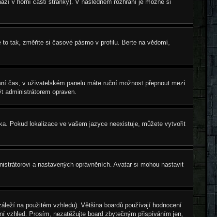
ází v horní části stránky). V následném rozhraní je možné si
to tak, změňte si časové pásmo v profilu. Berte na vědomí,
zimní čas, v uživatelském panelu máte ruční možnost přepnout mezi
t administrátorem opraven.
zyka. Pokud lokalizace ve vašem jazyce neexistuje, můžete vytvořit
nistrátorovi a nastavených oprávněních. Avatar si mohou nastavit
áleží na použitém vzhledu). Většina boardů používají hodnocení
štní vzhled. Prosím, nezatěžujte board zbytečným přispíváním jen,