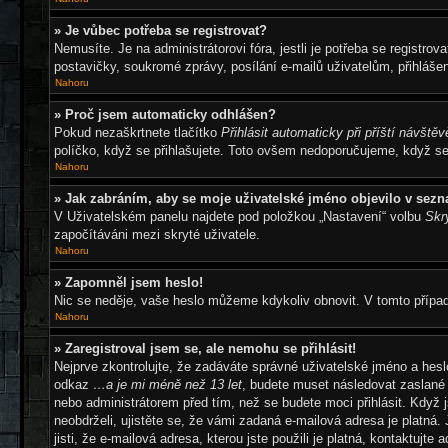
» Je vůbec potřeba se registrovat?
Nemusíte. Je na administrátorovi fóra, jestli je potřeba se regis
postavičky, soukromé zprávy, posílání e-mailů uživatelům, přihlášen
Nahoru
» Proč jsem automaticky odhlášen?
Pokud nezaškrtnete tlačítko
Přihlásit automaticky při příští návštěv
políčko, když se přihlašujete. Toto ovšem nedoporučujeme, když se p
Nahoru
» Jak zabráním, aby se moje uživatelské jméno objevilo v sez
V Uživatelském panelu najdete pod položkou „Nastavení“ volbu
Skr
započítáváni mezi skryté uživatele.
Nahoru
» Zapomněl jsem heslo!
Nic se neděje, vaše heslo můžeme kdykoliv obnovit. V tomto přípa
Nahoru
» Zaregistroval jsem se, ale nemohu se přihlásit!
Nejprve zkontrolujte, že zadáváte správné uživatelské jméno a hesl
odkaz
…a je mi méně než 13 let
, budete muset následovat zaslané 
nebo administrátorem před tím, než se budete moci přihlásit. Když j
neobdrželi, ujistěte se, že vámi zadaná e-mailová adresa je platn
jisti, že e-mailová adresa, kterou jste použili je platná, kontaktujte 