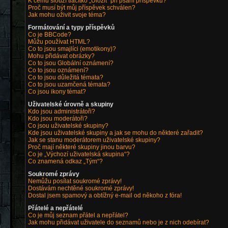
K čemu slouží tlačítko „Uložit“ při psaní příspěvků?
Proč musí být můj příspěvek schválen?
Jak mohu oživit svoje téma?
Formátování a typy příspěvků
Co je BBCode?
Můžu používat HTML?
Co to jsou smajlíci (emotikony)?
Mohu přidávat obrázky?
Co to jsou Globální oznámení?
Co to jsou oznámení?
Co to jsou důležitá témata?
Co to jsou uzamčená témata?
Co jsou ikony témat?
Uživatelské úrovně a skupiny
Kdo jsou administrátoři?
Kdo jsou moderátoři?
Co jsou uživatelské skupiny?
Kde jsou uživatelské skupiny a jak se mohu do některé zařadit?
Jak se stanu moderátorem uživatelské skupiny?
Proč mají některé skupiny jinou barvu?
Co je „Výchozí uživatelská skupina“?
Co znamená odkaz „Tým“?
Soukromé zprávy
Nemůžu posílat soukromé zprávy!
Dostávám nechtěné soukromé zprávy!
Dostal jsem spamový a obtížný e-mail od někoho z fóra!
Přátelé a nepřátelé
Co je můj seznam přátel a nepřátel?
Jak mohu přidávat uživatele do seznamů nebo je z nich odebírat?