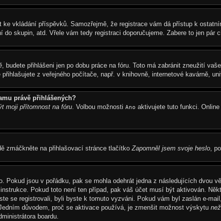
trovat ke vkládání příspěvků. Samozřejmě, že registrace vám dá přístup k os
í do skupin, atd. Vřele vám tedy registraci doporučujeme. Zabere to jen pár ch
ě
, budete přihlášeni jen po dobu práce na fóru. Toto má zabránit zneužití vaš
řihlašujete z veřejného počítače, např. v knihovně, internetové kavárně, univ
namu právě přihlášených?
ýt moji přítomnost na fóru
. Volbou možnosti
aktivujete tuto funkci. Onlin
Ano
dě zmáčkněte na přihlašovací stránce tlačítko
Zapomněl jsem svoje heslo
, p
o. Pokud jsou v pořádku, pak se mohla odehrát jedna z následujících dvou vě
instrukce. Pokud toto není ten případ, pak váš účet musí být aktivován. Něk
ste se registrovali, byli byste k tomuto vyzváni. Pokud vám byl zaslán e-mail
á. Jedním důvodem, proč se aktivace používá, je zmenšit možnost výskytu
než
administrátora boardu.