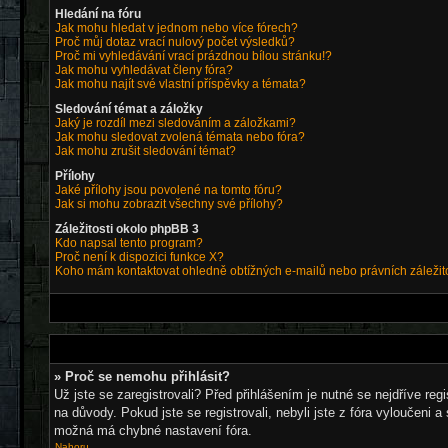
Hledání na fóru
Jak mohu hledat v jednom nebo více fórech?
Proč můj dotaz vrací nulový počet výsledků?
Proč mi vyhledávání vrací prázdnou bílou stránku!?
Jak mohu vyhledávat členy fóra?
Jak mohu najít své vlastní příspěvky a témata?
Sledování témat a záložky
Jaký je rozdíl mezi sledováním a záložkami?
Jak mohu sledovat zvolená témata nebo fóra?
Jak mohu zrušit sledování témat?
Přílohy
Jaké přílohy jsou povolené na tomto fóru?
Jak si mohu zobrazit všechny své přílohy?
Záležitosti okolo phpBB 3
Kdo napsal tento program?
Proč není k dispozici funkce X?
Koho mám kontaktovat ohledně obtížných e-mailů nebo právních záležit
» Proč se nemohu přihlásit?
Už jste se zaregistrovali? Před přihlášením je nutné se nejdříve re
na důvody. Pokud jste se registrovali, nebyli jste z fóra vyloučeni 
možná má chybné nastavení fóra.
Nahoru