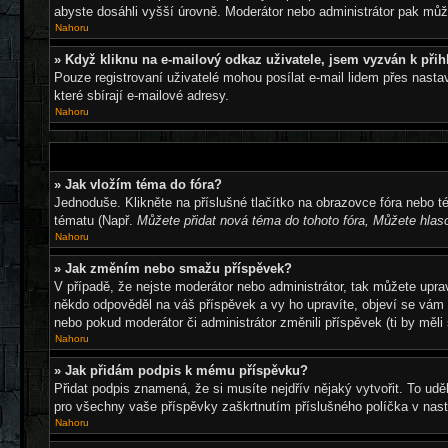
abyste dosáhli vyšší úrovně. Moderátor nebo administrátor pak můž
Nahoru
» Když kliknu na e-mailový odkaz uživatele, jsem vyzván k přih
Pouze registrovaní uživatelé mohou posílat e-mail lidem přes nasta
které sbírají e-mailové adresy.
Nahoru
» Jak vložím téma do fóra?
Jednoduše. Klikněte na příslušné tlačítko na obrazovce fóra nebo t
tématu (Např.
Můžete přidat nová téma do tohoto fóra, Můžete hlaso
Nahoru
» Jak změním nebo smažu příspěvek?
V případě, že nejste moderátor nebo administrátor, tak můžete upr
někdo odpověděl na váš příspěvek a vy ho upravíte, objeví se vám m
nebo pokud moderátor či administrátor změnili příspěvek (ti by měl
Nahoru
» Jak přidám podpis k mému příspěvku?
Přidat podpis znamená, že si musíte nejdřív nějaký vytvořit. To udě
pro všechny vaše příspěvky zaškrtnutím příslušného políčka v nast
Nahoru