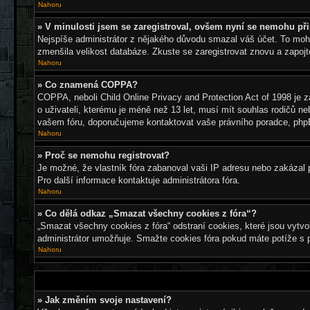
Nahoru
» V minulosti jsem se zaregistroval, ovšem nyní se nemohu při
Nejspíše administrátor z nějakého důvodu smazal váš účet. To mohlo 
zmenšila velikost databáze. Zkuste se zaregistrovat znovu a zapojt
Nahoru
» Co znamená COPPA?
COPPA, neboli Child Online Privacy and Protection Act of 1998 je z
o uživateli, kterému je méně než 13 let, musí mít souhlas rodičů nebo
vašem fóru, doporučujeme kontaktovat vaše právního poradce, ph
Nahoru
» Proč se nemohu registrovat?
Je možné, že vlastník fóra zabanoval vaši IP adresu nebo zakázal po
Pro další informace kontaktuje administrátora fóra.
Nahoru
» Co dělá odkaz „Smazat všechny cookies z fóra“?
„Smazat všechny cookies z fóra“ odstraní cookies, které jsou vytvo
administrátor umožňuje. Smažte cookies fóra pokud máte potíže s 
Nahoru
» Jak změním svoje nastavení?