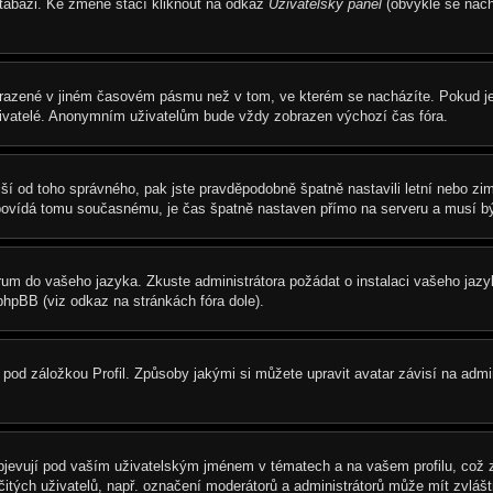
atabázi. Ke změně stačí kliknout na odkaz
Uživatelský panel
(obvykle se nach
brazené v jiném časovém pásmu než v tom, ve kterém se nacházíte. Pokud je 
živatelé. Anonymním uživatelům bude vždy zobrazen výchozí čas fóra.
s liší od toho správného, pak jste pravděpodobně špatně nastavili letní nebo 
vídá tomu současnému, je čas špatně nastaven přímo na serveru a musí bý
 fórum do vašeho jazyka. Zkuste administrátora požádat o instalaci vašeho ja
phpBB (viz odkaz na stránkách fóra dole).
pod záložkou Profil. Způsoby jakými si můžete upravit avatar závisí na admi
jevují pod vaším uživatelským jménem v tématech a na vašem profilu, což z
určitých uživatelů, např. označení moderátorů a administrátorů může mít zvlá