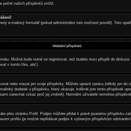
e počet vašich příspěvků snížit.
lášení!
vený e-mailový formulář (pokud administrátor tuto možnost povolil). Toto op
Vkládání příspěvků
ématu. Možná bude nutné se registrovat, než budete moci přispět do diskuze.
vat v tomto fóru, atd.
).
avovat nebo mazat jen svoje příspěvky. Můžete upravit zprávu (někdy jen do 
alinký dodatek u příspěvku, který ukazuje, kolikrát jste tento příspěvek up
i sami zanechat vzkaz proč jej změnili). Normální uživatelé nemohou příspěv
láte přes stránku
Profil
. Podpis můžete přidat k právě psanému příspěvku za
avení profilu (je možné nepřidávat podpis k vybraným příspěvkům odstraněním