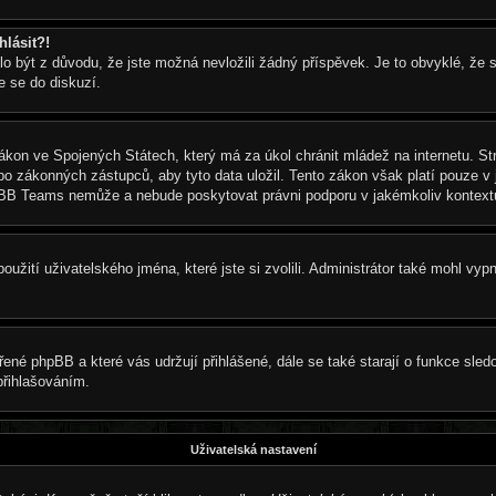
hlásit?!
být z důvodu, že jste možná nevložili žádný příspěvek. Je to obvyklé, že se 
e se do diskuzí.
ákon ve Spojených Státech, který má za úkol chránit mládež na internetu. St
 zákonných zástupců, aby tyto data uložil. Tento zákon však platí pouze v juri
pBB Teams nemůže a nebude poskytovat právni podporu v jakémkoliv kontext
užití uživatelského jména, které jste si zvolili. Administrátor také mohl vyp
řené phpBB a které vás udržují přihlášené, dále se také starají o funkce sle
přihlašováním.
Uživatelská nastavení