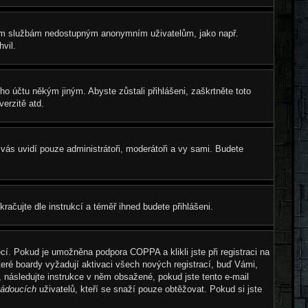
tatním službám nedostupným anonymním uživatelům, jako např.
vil.
eho účtu někým jiným. Abyste zůstali přihlášeni, zaškrtněte toto
erzitě atd.
e vás uvidí pouze administrátoři, moderátoři a vy sami. Budete
okračujte dle instrukcí a téměř ihned budete přihlášeni.
cí. Pokud je umožněna podpora COPPA a klikli jste při registraci na
teré boardy vyžadují aktivaci všech nových registrací, buď Vámi,
, následujte instrukce v něm obsažené, pokud jste tento e-mail
ádoucích
uživatelů, kteří se snaží pouze obtěžovat. Pokud si jste